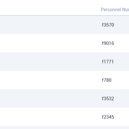
Personnel Nu
f3570
f9016
f1771
f780
f3532
f2345