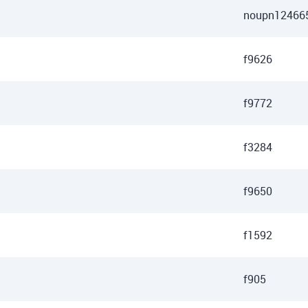
noupn12466
f9626
f9772
f3284
f9650
f1592
f905