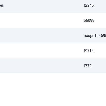
des
f2246
b5099
noupn12469
f9714
f770