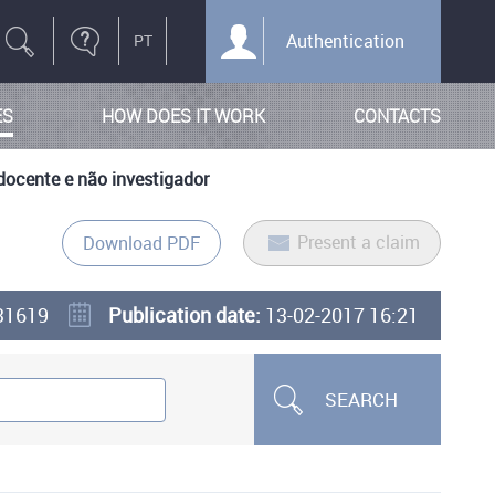
Authentication
ES
HOW DOES IT WORK
CONTACTS
 docente e não investigador
Present a claim
Download PDF
31619
Publication date:
13-02-2017 16:21
SEARCH