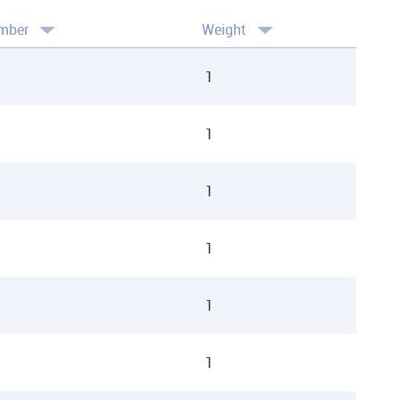
mber
Weight
1
1
1
1
1
1