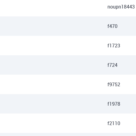
noupn18443
f470
f1723
f724
f9752
f1978
f2110