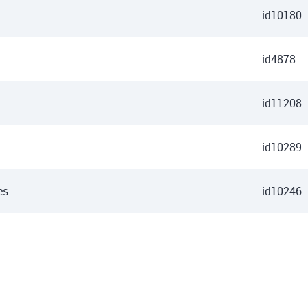
id10180
id4878
id11208
id10289
es
id10246