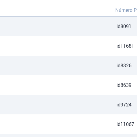
Número P
id8091
id11681
id8326
id8639
id9724
id11067