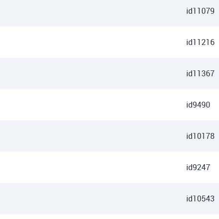
id11079
id11216
id11367
id9490
id10178
id9247
id10543