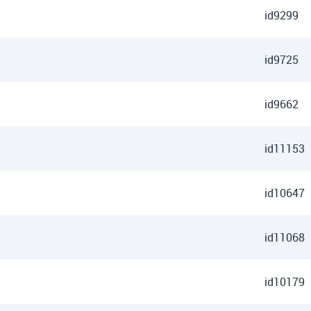
id9299
id9725
id9662
id11153
id10647
id11068
id10179