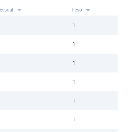
essoal
Peso
1
1
1
1
1
1