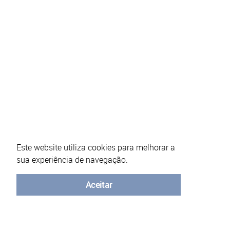
Este website utiliza cookies para melhorar a
sua experiência de navegação.
Sobre o eVotUM
Perguntas frequentes
Política de segu
Aceitar
© Universidade do Minho - 2026