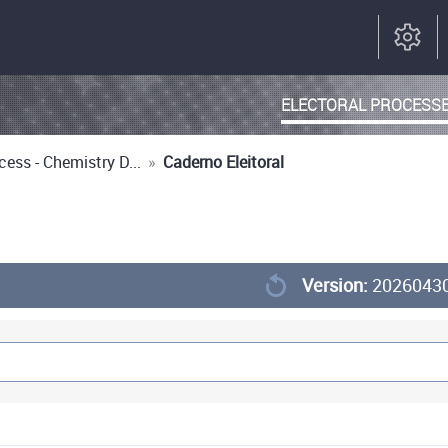
ELECTORAL PROCESS
cess - Chemistry D...
»
Caderno Eleitoral
Version:
2026043