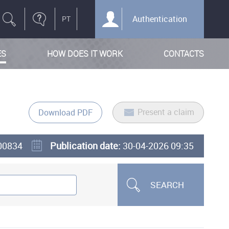
Authentication
ES
HOW DOES IT WORK
CONTACTS
Present a claim
Download PDF
00834
Publication date:
30-04-2026 09:35
SEARCH