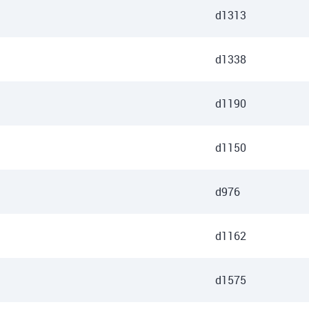
d1313
d1338
d1190
d1150
d976
d1162
d1575