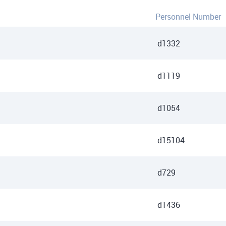
Personnel Number
d1332
d1119
d1054
d15104
d729
d1436