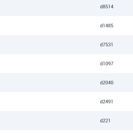
d8514
d1485
d7531
d1097
d2040
d2491
d221