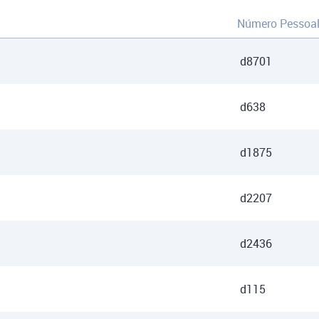
Número Pessoa
d8701
d638
d1875
d2207
d2436
d115