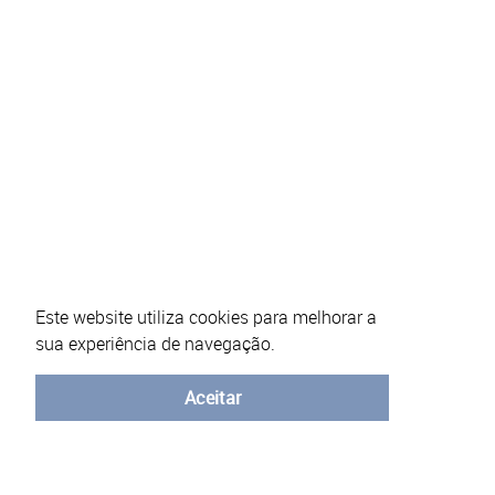
Este website utiliza cookies para melhorar a
sua experiência de navegação.
Sobre o eVotUM
Perguntas frequentes
Política de segu
Aceitar
© Universidade do Minho - 2026