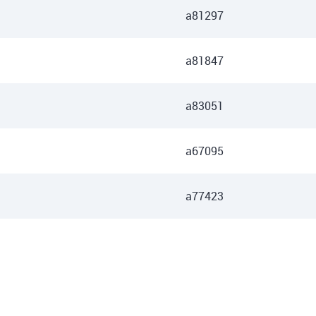
a81297
a81847
a83051
a67095
a77423