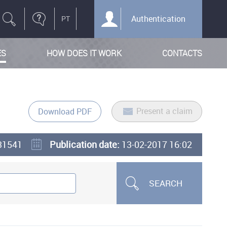
Authentication
ES
HOW DOES IT WORK
CONTACTS
Present a claim
Download PDF
31541
Publication date:
13-02-2017 16:02
SEARCH