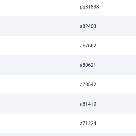
pg31838
a82403
a67662
a80621
a70542
a81410
a71224